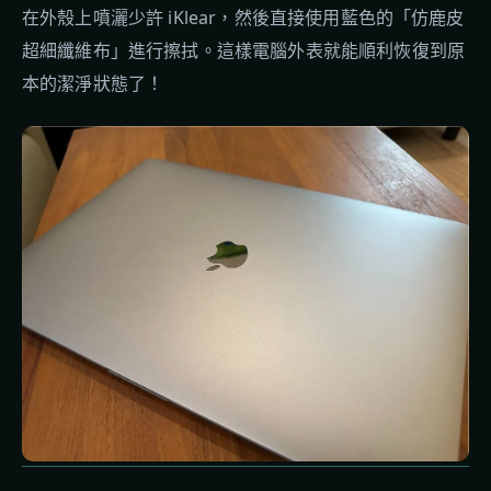
在外殼上噴灑少許 iKlear，然後直接使用藍色的「仿鹿皮
超細纖維布」進行擦拭。這樣電腦外表就能順利恢復到原
本的潔淨狀態了！