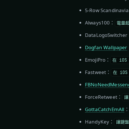
5-Row Scandinavi
Always100：
電量超
DataLogoSwitche
Dogfan Wallpaper
EmojiPro：
在 iOS
Fastweet：
在 iOS
FBNoNeedMessen
ForceRetweet：
讓
GottaCatchEmAll
HandyKey：
讓鍵盤