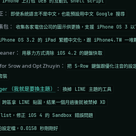
 iPhone 上打包 DEB 的互動式 shell script
修正：
即使系統語言不是中文，也能預設用中文 Google 搜尋
收集包：
收集各家電信公司的圖示供更換，支援 iPhone OS 3 以
iPhone OS 3.2 的 iPad 繁體中文化，跟 iPhone4.TW 一
leaner：
用暴力方式清除 iOS 4.2 的鍵盤快取
 for 5row and Opt Zhuyin：
把 5-Row 鍵盤跟優化注音的
定套裝
anager （我就是要換主題）
：
換掉 LINE 主題的工具
：
跨區拿 LINE 貼圖，結果一個月過後就被禁掉 XD
list，修正 iOS 4 的 Sandbox 錯誤問題
 的設定檔，0.0158 秒剛剛好