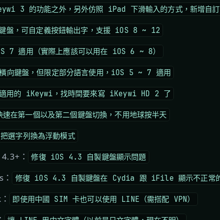
Keywi 3 的功能之外，另外仿照 iPad 下滑輸入的方式，新增自
鍵盤，可自定義按鈕輸出字，支援 iOS 8 ~ 12
S 7 適用（實際上應該可以用在 iOS 6 ~ 8）
橫向鍵盤，但限定部分語言使用，iOS 5 ~ 7 適用
 適用的 iKeywi，找時間要來寫 iKeywi HD 2 了
快速在第一個以及第二個鍵盤切換，不用地球按半天
把選字列換為浮動模式
S 4.3+：
修復 iOS 4.3 自製鍵盤顯示問題
us：
修復 iOS 4.3 自製鍵盤在 Cydia 跟 iFile 顯示不正
k：
即使用中國 SIM 卡也可以使用 LINE（需搭配 VPN）
：