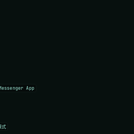
ssenger App
模式