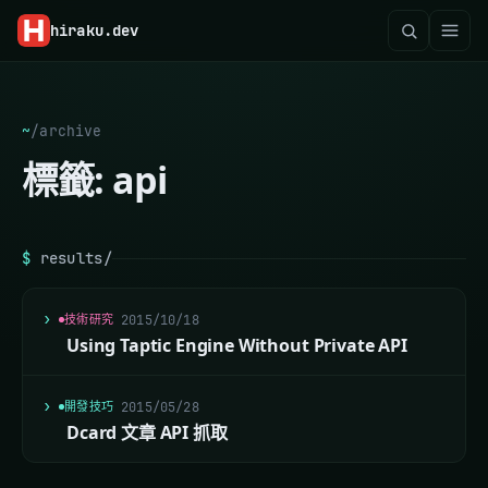
hiraku
.dev
~
/
archive
標籤:
api
$
results/
技術研究
2015/10/18
Using Taptic Engine Without Private API
開發技巧
2015/05/28
Dcard 文章 API 抓取