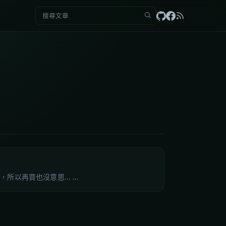
搜尋：
以再買也沒意思... …