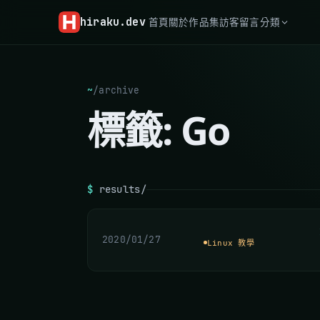
hiraku
.dev
首頁
關於
作品集
訪客留言
分類
~
/
archive
標籤:
Go
$
results/
2020/01/27
Linux 教學