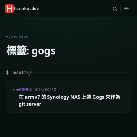
hiraku
.dev
~
/
archive
標籤:
gogs
$
results/
軟體教學
2016/09/23
在 armv7 的 Synology NAS 上裝 Gogs 來作為
git server