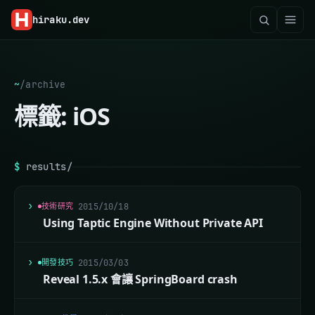
hiraku
.dev
~
/
archive
標籤:
iOS
$
results/
技術研究
2015/10/18
Using Taptic Engine Without Private API
開發技巧
2015/03/03
Reveal 1.5.x 會讓 SpringBoard crash