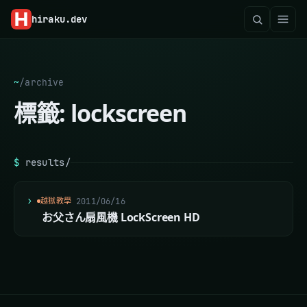
hiraku
.dev
~
/
archive
標籤:
lockscreen
$
results/
越獄教學
2011/06/16
お父さん扇風機 LockScreen HD