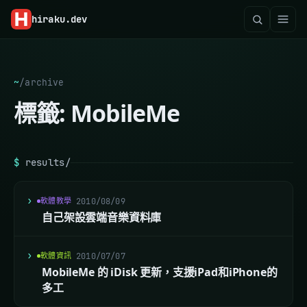
hiraku
.dev
~
/
archive
標籤:
MobileMe
$
results/
軟體教學
2010/08/09
自己架設雲端音樂資料庫
軟體資訊
2010/07/07
MobileMe 的 iDisk 更新，支援iPad和iPhone的
多工