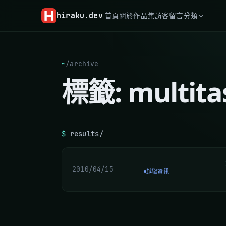
hiraku
.dev
首頁
關於
作品集
訪客留言
分類
~
/
archive
標籤:
multita
$
results/
2010/04/15
越獄資訊