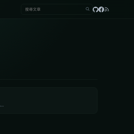
搜尋：
已…