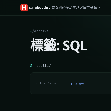
hiraku
.dev
首頁
關於
作品集
訪客留言
分類
~
/
archive
標籤:
SQL
$
results/
2018/06/03
iOS 教學