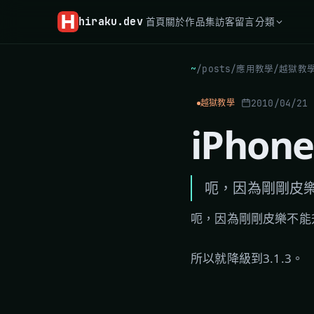
hiraku
.dev
首頁
關於
作品集
訪客留言
分類
~
/
posts
/
應用教學
/
越獄教
2010/04/21
越獄教學
iPho
呃，因為剛剛皮樂不能
呃，因為剛剛皮樂不能升級O
所以就降級到3.1.3。