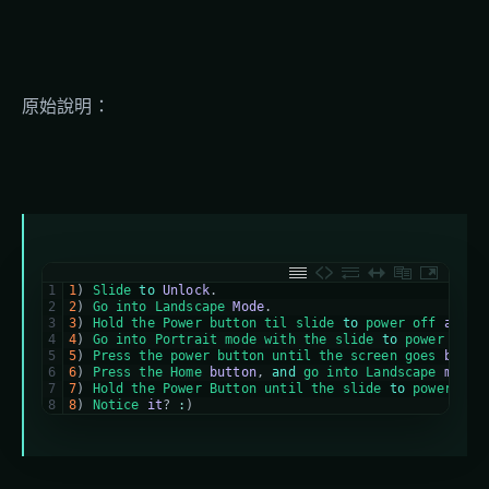
原始說明：
1
1
)
Slide 
to
Unlock
.
2
2
)
Go 
into 
Landscape 
Mode
.
3
3
)
Hold 
the 
Power 
button 
til 
slide 
to
power 
off 
appea
4
4
)
Go 
into 
Portrait 
mode 
with 
the 
slide 
to
power 
off 
5
5
)
Press 
the 
power 
button 
until 
the 
screen 
goes 
black
6
6
)
Press 
the 
Home 
button
,
and
go 
into 
Landscape 
mode
.
7
7
)
Hold 
the 
Power 
Button 
until 
the 
slide 
to
power 
off
8
8
)
Notice 
it
?
:
)