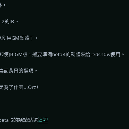
外，
h 2的JB。
5可以使用GM韌體了，
JB GM版，還要準備beta4的韌體來給redsn0w使用。
桌面背景的選項。
了什麼...Orz）
 beta 5的話請點選
這裡