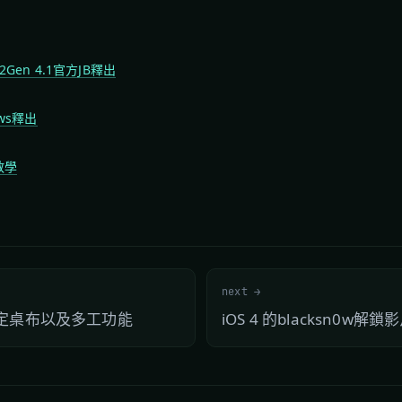
h 2Gen 4.1官方JB釋出
dows釋出
B教學
next →
援自定桌布以及多工功能
iOS 4 的blacksn0w解鎖