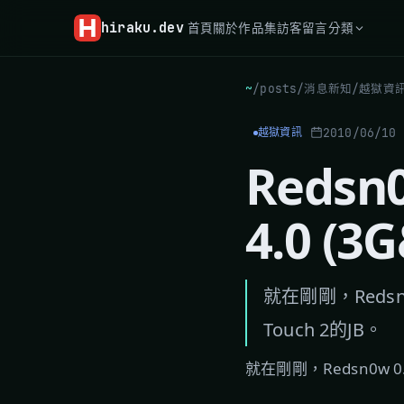
hiraku
.dev
首頁
關於
作品集
訪客留言
分類
~
/
posts
/
消息新知
/
越獄資
2010/06/10
越獄資訊
Redsn
4.0 (3
就在剛剛，Redsn0
Touch 2的JB。
就在剛剛，Redsn0w 0.