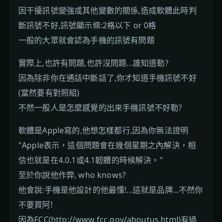
因干擾訊號變強或其他變數的關係,造成軟體此時判
斷訊號不好,訊號顯示條:2格以下 or 0格
一般的大眾就會認為手機的訊號有問題
實際上,也許有問題,也許沒問題...誰知道勒?
因為除非你在通話中斷話了,你才知道手機訊號不好
(當然要有對照組)
不然一般人是怎麼感覺的出來手機訊號不好勒?
軟體是Apple寫的,他想怎樣都行,因為你無法證明
"Apple表示，這個問題會在幾個星期之內解決，相
信也就是在4.0.1或4.1韌體的時候解決。"
至於你說他作弊, who knows?
他會說:手機是他設計的他最懂!...這就是品牌...不然你
不要買阿!
因為FCC(
http://www.fcc.gov/aboutus.html
)有過