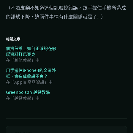
（不過皮樂不知道這個訊號條錯誤，跟手握住手機所造成
的訊號下降，這兩件事情有什麼關係就是了...）
相關文章
個資保護：如何正確的在敏
感資料打馬賽克
在「其他教學」中
用手握住iPhone4的金屬外
框，會造成收訊不良？
在「Apple 產品資訊」中
Greenpois0n 越獄教學
在「越獄教學」中