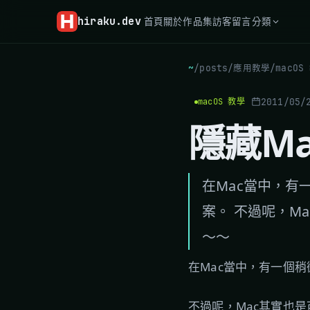
hiraku
.dev
首頁
關於
作品集
訪客留言
分類
~
/
posts
/
應用教學
/
macOS
2011/05/
macOS 教學
隱藏M
在Mac當中，有
案。 不過呢，M
～～
在Mac當中，有一個稍
不過呢，Mac其實也