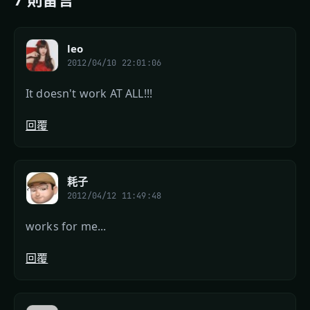
leo
2012/04/10 22:01:06
It doesn't work AT ALL!!!
回覆
耗子
2012/04/12 11:49:48
works for me...
回覆