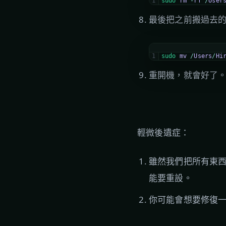
1
sudo 
rm
-
rf
/
User
最後把之前搬過去的
1
sudo 
mv
/
Users
/
Hi
重開機，就會好了
輕微後遺症：
雖然我們把所有東
能要重設。
你可能會想要修復