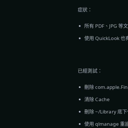
症狀：
所有 PDF、JPG
使用 QuickLoo
已經測試：
刪除 com.apple.Find
清除 Cache
刪除 ~/Library 底
使用 qlmanage 重設