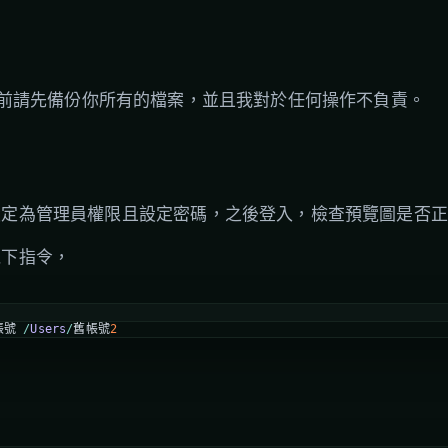
前請先備份你所有的檔案，並且我對於任何操作不負責。
設定為管理員權限且設定密碼，之後登入，檢查預覽圖是否正
機下指令，
帳號
/
Users
/
舊帳號
2