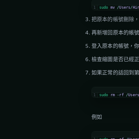
1
sudo 
mv
/
Users
/
Hi
把原本的帳號刪除
再新增回原本的帳
登入原本的帳號，
檢查縮圖是否已經
如果正常的話回到
1
sudo 
rm
-
rf
/
User
例如