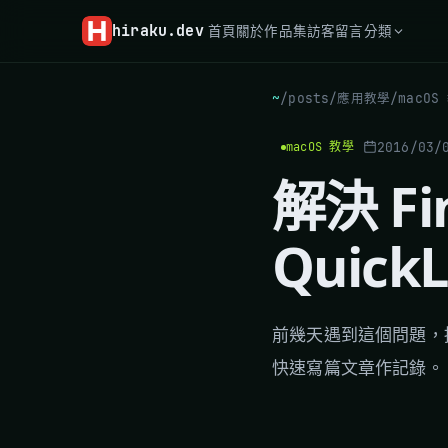
hiraku
.dev
首頁
關於
作品集
訪客留言
分類
~
/
posts
/
應用教學
/
macOS
2016/03/
macOS 教學
解決 F
Quic
前幾天遇到這個問題，
快速寫篇文章作記錄。