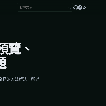
搜尋：
片預覽、
題
奇怪的方法解決，所以