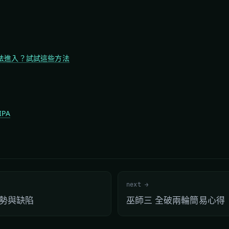
法進入？試試這些方法
IPA
next →
的優勢與缺陷
巫師三 全破兩輪簡易心得