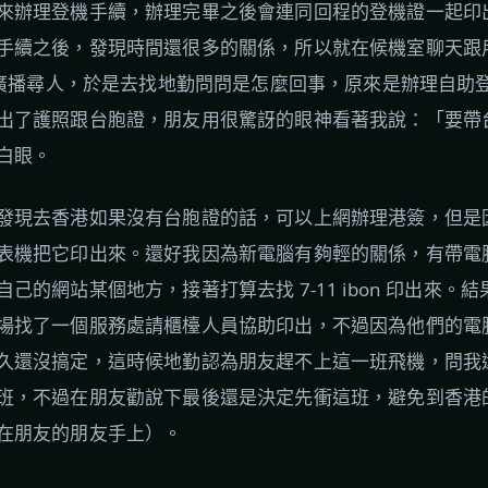
來辦理登機手續，辦理完畢之後會連同回程的登機證一起印
手續之後，發現時間還很多的關係，所以就在候機室聊天跟
友被廣播尋人，於是去找地勤問問是怎麼回事，原來是辦理自助
出了護照跟台胞證，朋友用很驚訝的眼神看著我說：「要帶
白眼。
發現去香港如果沒有台胞證的話，可以上網辦理港簽，但是
表機把它印出來。還好我因為新電腦有夠輕的關係，有帶電
的網站某個地方，接著打算去找 7-11 ibon 印出來。結果
場找了一個服務處請櫃檯人員協助印出，不過因為他們的電
久還沒搞定，這時候地勤認為朋友趕不上這一班飛機，問我
班，不過在朋友勸說下最後還是決定先衝這班，避免到香港
在朋友的朋友手上）。