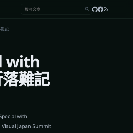
搜尋：
折落難記
l with
三折落難記
ial with
al Japan Summit