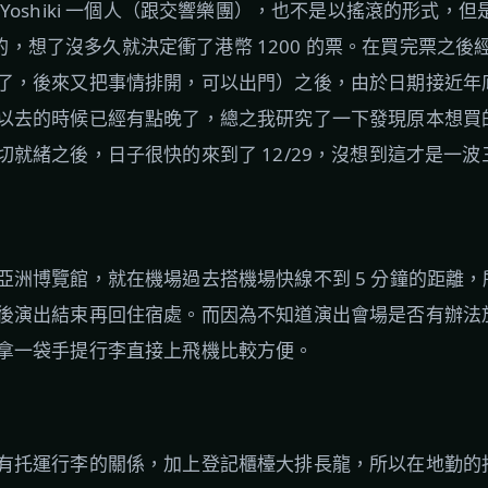
Yoshiki 一個人（跟交響樂團），也不是以搖滾的形式，
ical 專輯的，想了沒多久就決定衝了港幣 1200 的票。在買完票
了，後來又把事情排開，可以出門）之後，由於日期接近年
以去的時候已經有點晚了，總之我研究了一下發現原本想買
切就緒之後，日子很快的來到了 12/29，沒想到這才是一
亞洲博覽館，就在機場過去搭機場快線不到 5 分鐘的距離
後演出結束再回住宿處。而因為不知道演出會場是否有辦法
拿一袋手提行李直接上飛機比較方便。
有托運行李的關係，加上登記櫃檯大排長龍，所以在地勤的