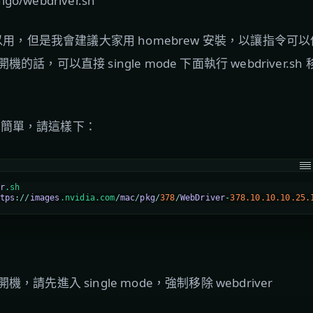
ulgo/webdriver.sh
ipt 可以用，但是我會建議大家用 homebrew 安裝，以讓指
話，可以直接 single mode 下面執行 webdriver.
r 很簡單，請這樣下：
r
.sh
tps
:
/
/
images
.nvidia
.com
/
mac
/
pkg
/
378
/
WebDriver
-
378.10.10.10.25.
請先進入 single mode，強制移除 webdriver