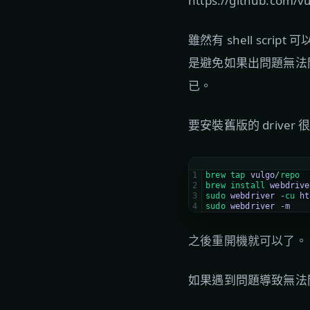
https://github.com/v
雖然有 shell scr
是避免如果出問題無法開機的
已。
要安裝舊版的 drive
1
brew 
tap 
vulgo
/
repo
2
brew 
install 
webdrive
3
sudo 
webdriver
-
cu 
ht
4
sudo 
webdriver
-
m
之後重開機就可以了。
如果遇到問題導致無法開機，