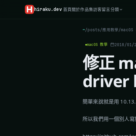
hiraku
.dev
首頁
關於
作品集
訪客留言
分類
~
/
posts
/
應用教學
/
macOS
2018/01/
macOS 教學
修正 mac
driver
簡單來說就是用 10.13.2
所以我們用一個別人寫好的