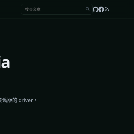
搜尋：
ia
裝舊版的 driver。