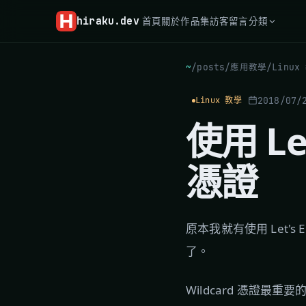
hiraku
.dev
首頁
關於
作品集
訪客留言
分類
~
/
posts
/
應用教學
/
Linux
2018/07/
Linux 教學
使用 Let
憑證
原本我就有使用 Let's 
了。
Wildcard 憑證最