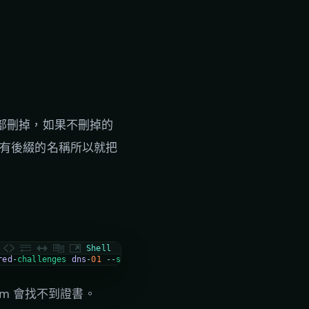
就全部刪掉，如果不刪掉的
歡這樣有後綴的名稱所以就把
Shell
red
-
challenges 
dns
-
01
--
server 
https
:
/
/
acme
-
v02
.api
.letsencrypt
com 會找不到證書。