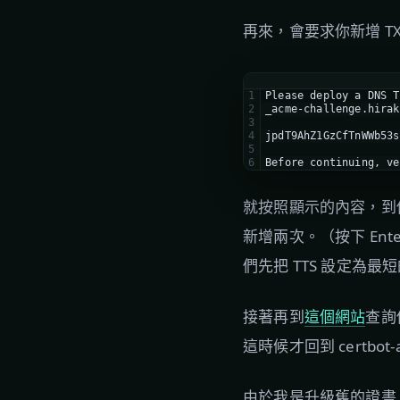
再來，會要求你新增 TX
1
Please deploy a DNS T
2
_acme-challenge.hirak
3
4
jpdT9AhZ1GzCfTnWWb53s
5
6
Before continuing, ve
就按照顯示的內容，到你
新增兩次。（按下 Ent
們先把 TTS 設定為最
接著再到
這個網站
查詢
這時候才回到 certbot
由於我是升級舊的證書，