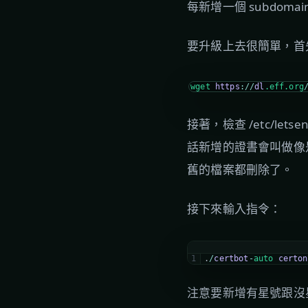
每新增一個 subdoma
要升級上去很簡單，首先下載
wget
https
:
/
/
dl
.eff
.org
接著，檢查 /etc/l
話新增的證書會叫做像是 
舊的檔案都刪除了。
接下來輸入指令：
1
.
/
certbot
-
auto 
certon
注意要新增有星號跟沒星號的