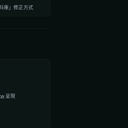
樂資料庫」修正方式
tw
呈現