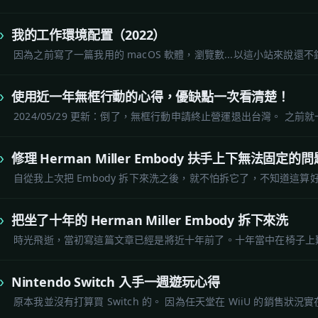
我的工作環境配置（2022）
因為之前寫了一篇我用的 macOS 軟體，瀏覽數...以這小站來說還
使用近一年無框行動的心得，優缺點一次看清楚！
2024/05/29 更新：倒了，無框行動申請終止營運退出台灣。 之前
修理 Herman Miller Embody 扶手上下無法固定的問
自從我上次把 Embody 拆下來洗之後，就不怕拆它了，不知道這算好事
把坐了十年的 Herman Miller Embody 拆下來洗
時光飛逝，當初寫這篇文章已經是將近十年前了。十年當中在椅子上
Nintendo Switch 入手一週遊玩心得
原本我並沒有打算買 Switch 的。 因為任天堂在 WiiU 的銷售狀況