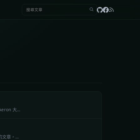
搜尋：
ron 大…
」的文章，…