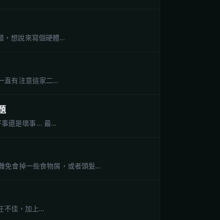
不錯，想說來寫個硬體…
就一直有注意這家二…
題
還是壞事... 最…
難免會掉一些食物屑，或者頭髮…
實在不佳，加上…