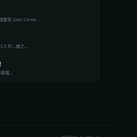
Joan Corne…
 的...總之…
架
螢幕跟電…