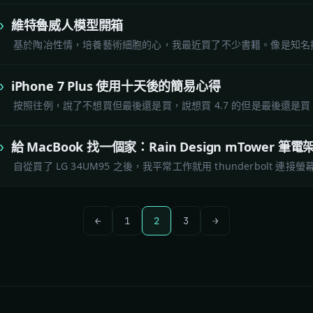
維特魯威人模型開箱
基於陶冶性情，培養藝術細胞的心，我最近買了不少書籍。像是知名插畫家 
iPhone 7 Plus 使用十天後的簡易心得
按照往例，說了不想買但最後還是買，說想買 4.7 的但是最後還是買 5.5
給 MacBook 找一個家：Rain Design mTower 筆電
自從買了 LG 34UM95 之後，我平常工作就用 thunderbolt 連接
←
1
2
3
→